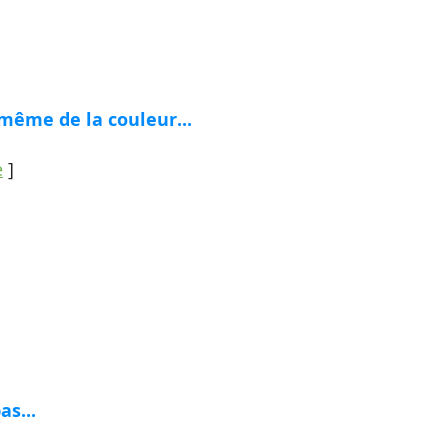
c même de la couleur...
e
]
as...