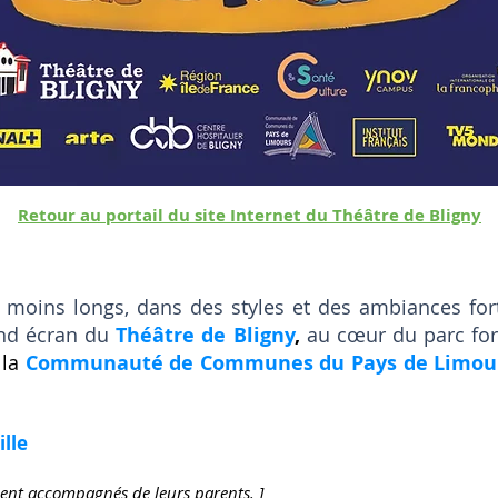
Retour au portail du site Internet du Théâtre de Bligny
moins longs, dans des styles et des ambiances fort
and écran du
Théâtre de Bligny
,
au cœur du parc for
 la
Communauté de Communes du Pays de Limou
ille
nent accompagnés de leurs parents. ]