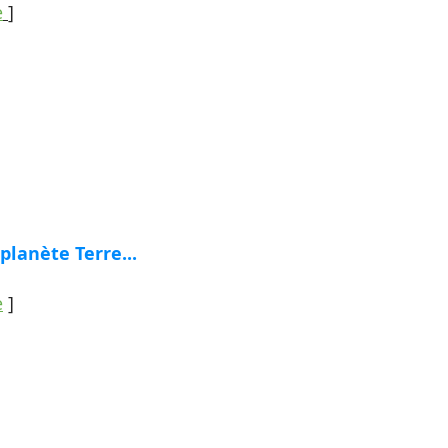
e
]
planète Terre...
e
]